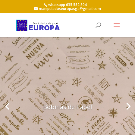
whatsapp 635 552 504
manipuladoseuropasga@gmail.com
Bobinas de Papel