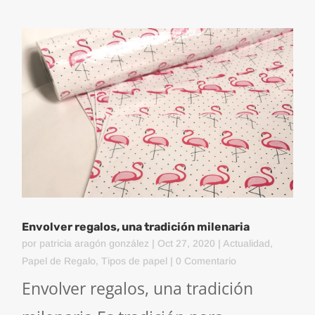
Envolver regalos, una tradición milenaria
por
patricia aragón gonzález
|
Oct 27, 2020
|
Actualidad
,
Papel de Regalo
,
Tipos de papel
| 0 Comentario
Envolver regalos, una tradición