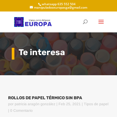
whatsapp 635 552 504
manipuladoseuropasga@gmail.com
Te interesa
ROLLOS DE PAPEL TÉRMICO SIN BPA
por
patricia aragón gonzález
|
Feb 25, 2021
|
Tipos de papel
| 0 Comentario